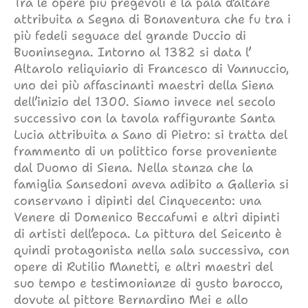
Tra le opere più pregevoli è la pala d’altare
attribuita a Segna di Bonaventura che fu tra i
più fedeli seguace del grande Duccio di
Buoninsegna. Intorno al 1382 si data l’
Altarolo reliquiario di Francesco di Vannuccio,
uno dei più affascinanti maestri della Siena
dell’inizio del 1300. Siamo invece nel secolo
successivo con la tavola raffigurante Santa
Lucia attribuita a Sano di Pietro: si tratta del
frammento di un polittico forse proveniente
dal Duomo di Siena. Nella stanza che la
famiglia Sansedoni aveva adibito a Galleria si
conservano i dipinti del Cinquecento: una
Venere di Domenico Beccafumi e altri dipinti
di artisti dell’epoca. La pittura del Seicento è
quindi protagonista nella sala successiva, con
opere di Rutilio Manetti, e altri maestri del
suo tempo e testimonianze di gusto barocco,
dovute al pittore Bernardino Mei e allo