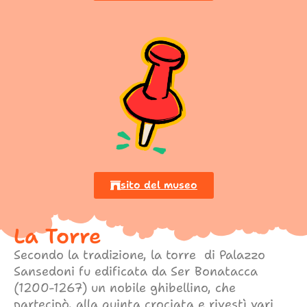
sito del museo
La Torre
Secondo la tradizione, la torre di Palazzo
Sansedoni fu edificata da Ser Bonatacca
(1200-1267) un nobile ghibellino, che
partecipò, alla quinta crociata e rivestì vari