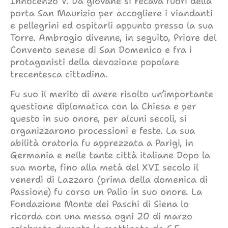
Innocenzo V. Da giovane si recava fuori della
porta San Maurizio per accogliere i viandanti
e pellegrini ed ospitarli appunto presso la sua
Torre. Ambrogio divenne, in seguito, Priore del
Convento senese di San Domenico e fra i
protagonisti della devozione popolare
trecentesca cittadina.
Fu suo il merito di avere risolto un’importante
questione diplomatica con la Chiesa e per
questo in suo onore, per alcuni secoli, si
organizzarono processioni e feste. La sua
abilità oratoria fu apprezzata a Parigi, in
Germania e nelle tante città italiane Dopo la
sua morte, fino alla metà del XVI secolo il
venerdì di Lazzaro (prima della domenica di
Passione) fu corso un Palio in suo onore. La
Fondazione Monte dei Paschi di Siena lo
ricorda con una messa ogni 20 di marzo